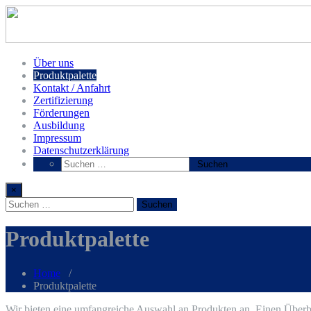
Über uns
Produktpalette
Kontakt / Anfahrt
Zertifizierung
Förderungen
Ausbildung
Impressum
Datenschutzerklärung
×
Produktpalette
Home
/
Produktpalette
Wir bieten eine umfangreiche Auswahl an Produkten an. Einen Überbl