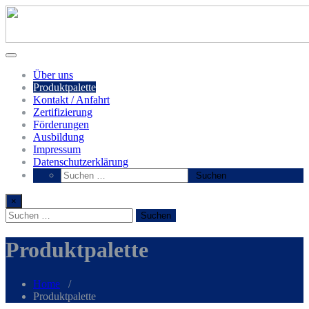
Über uns
Produktpalette
Kontakt / Anfahrt
Zertifizierung
Förderungen
Ausbildung
Impressum
Datenschutzerklärung
×
Produktpalette
Home
/
Produktpalette